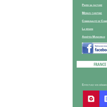
Payer sa facture
Menus cantine
Communauté de Com
La région
Arrêtés Municipaux
FRANCE 
Effectuez vos démarc